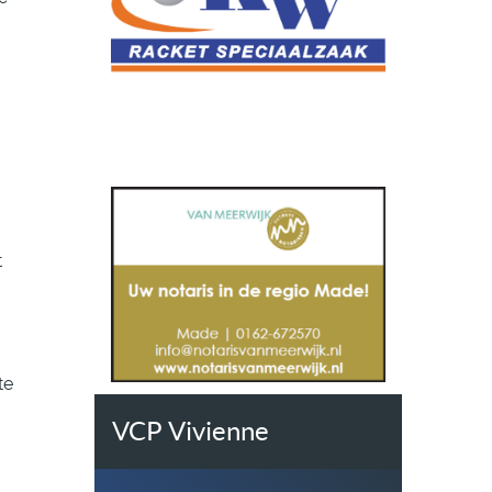
t
te
VCP Vivienne