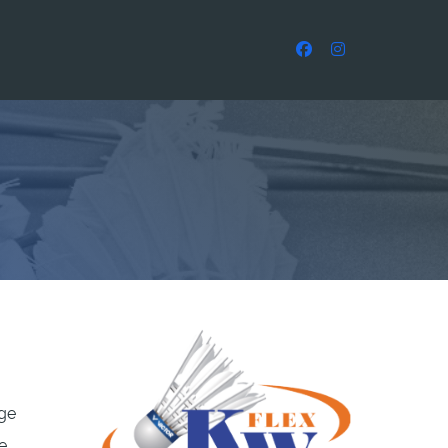
ige
e