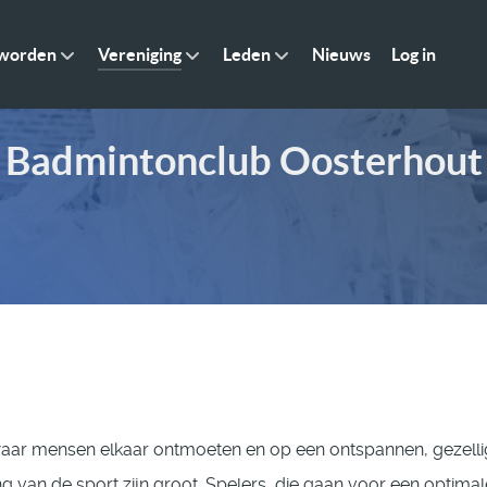
 worden
Vereniging
Leden
Nieuws
Log in
Badmintonclub Oosterhout
aar mensen elkaar ontmoeten en op een ontspannen, gezell
ing van de sport zijn groot. Spelers, die gaan voor een optimal