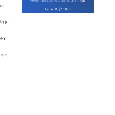
vivienne@bcoosterhout.nl
kan
der
natuurlijk ook.
ig je
gen
ger.