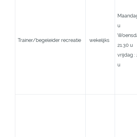
Maandag
u
Woensda
Trainer/begeleider recreatie
wekelijks
21.30 u
vrijdag :
u