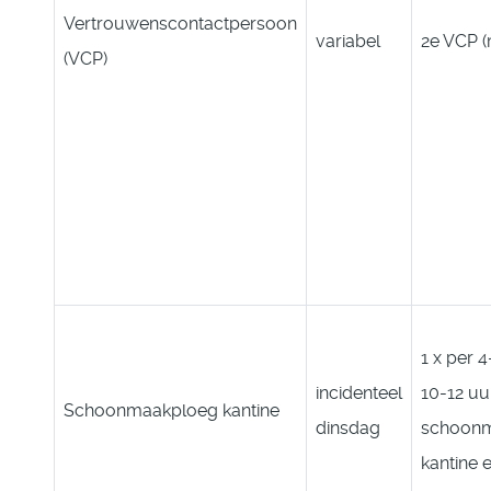
Vertrouwenscontactpersoon
variabel
2e VCP 
(VCP)
1 x per 
incidenteel
10-12 uu
Schoonmaakploeg kantine
dinsdag
schoonm
kantine 