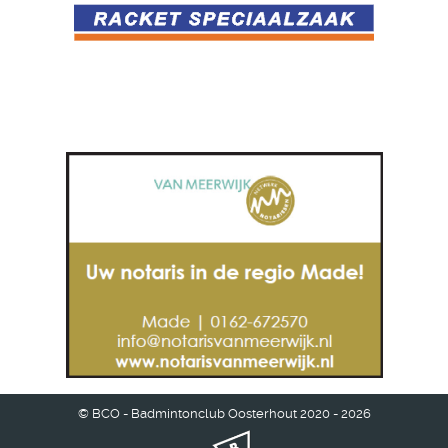
© BCO - Badmintonclub Oosterhout 2020 - 2026