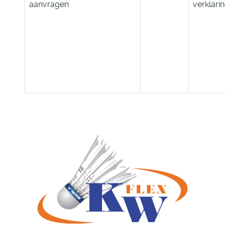
aanvragen
verklari