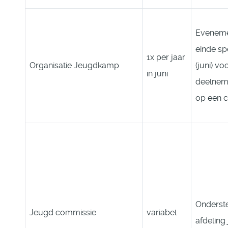
Eveneme
einde sp
1x per jaar
Organisatie Jeugdkamp
(juni) vo
in juni
deelnem
op een 
Onderst
Jeugd commissie
variabel
afdeling