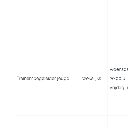
woensda
Trainer/begeleider jeugd
wekelijks
20.00 u
vrijdag: