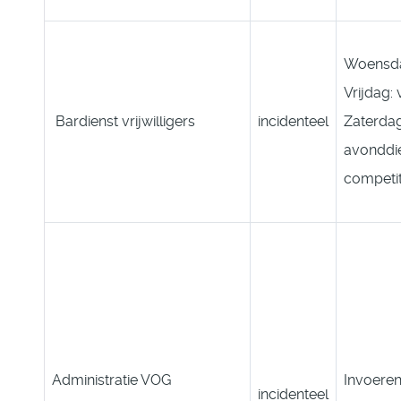
Woensdag
Vrijdag: 
Bardienst vrijwilligers
incidenteel
Zaterda
avonddie
competit
Administratie VOG
Invoere
incidenteel